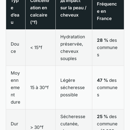
Typ
Concentr
🧖 Impact
Fréquenc
e
ation en
sur la peau /
e en
d’ea
calcaire
cheveux
France
u
(°f)
Hydratation
28 %
des
Dou
préservée,
< 15°f
commune
ce
cheveux
s
souples
Moy
enn
Légère
47 %
des
eme
15 à 30°f
sécheresse
commune
nt
possible
s
dure
Sécheresse
25 %
des
Dur
cutanée,
commune
> 30°f