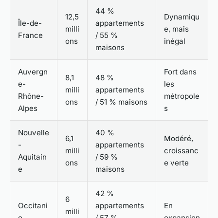
44 %
12,5
Dynamiqu
Île-de-
appartements
milli
e, mais
France
/ 55 %
ons
inégal
maisons
Auvergn
Fort dans
8,1
48 %
e-
les
milli
appartements
Rhône-
métropole
ons
/ 51 % maisons
Alpes
s
Nouvelle
40 %
6,1
Modéré,
-
appartements
milli
croissanc
Aquitain
/ 59 %
ons
e verte
e
maisons
42 %
6
Occitani
appartements
En
milli
e
/ 57 %
expansion