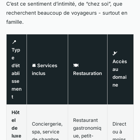
C’est ce sentiment d’intimité, de “chez soi”, que
recherchent beaucoup de voyageurs - surtout en
famille.
📍
Typ
🎿
e
Accès
d’ét
🛎️ Services
🍽️
au
abli
inclus
Restauration
domai
sse
ne
men
t
Hôt
el
Restaurant
Conciergerie,
Direct
de
gastronomiq
spa, service
ou à
luxe
ue, petit-
de chambre,
moins