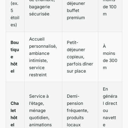
(ex.
déjeuner
bagagerie
de 100
5
buffet
sécurisée
m
étoil
premium
es)
Accueil
Bou
Petit-
personnalisé,
À
tiqu
déjeuner
ambiance
moins
e
copieux,
intimiste,
de 300
hôt
parfois dîner
service
m
el
sur place
restreint
En
Service à
Demi-
généra
Cha
l’étage,
pension
l direct
let
ménage
fréquente,
ou
hôt
quotidien,
produits
navett
el
animations
locaux
e