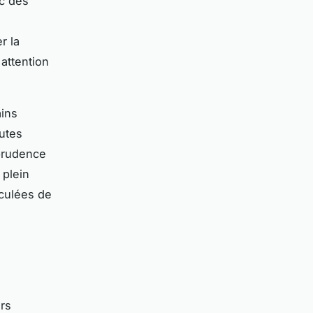
ec des
r la
 attention
ains
utes
 prudence
 plein
eculées de
urs