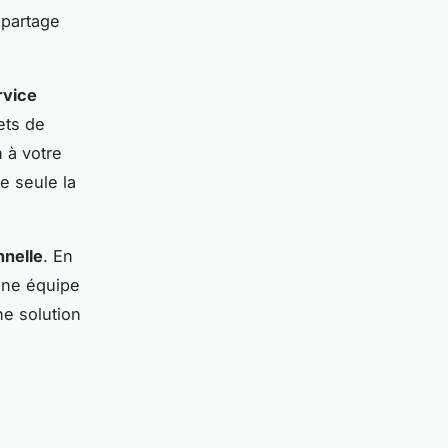
 partage
rvice
ets de
 à votre
e seule la
nnelle
. En
une équipe
ne solution