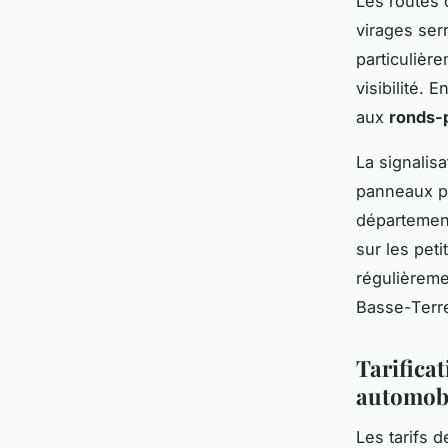
Les routes 
virages ser
particulièr
visibilité. 
aux
ronds-
La signalis
panneaux pu
département
sur les peti
régulièreme
Basse-Terr
Tarificat
automob
Les tarifs 