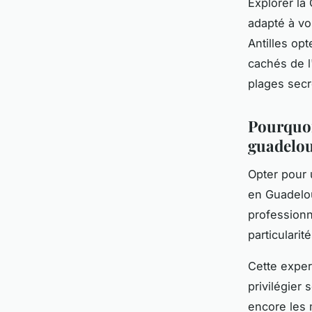
Explorer la
adapté à vo
Antilles op
cachés de l
plages secr
Pourquoi
guadelo
Opter pour
en Guadelou
professionn
particulari
Cette expert
privilégier 
encore les 