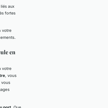
liés aux
ès fortes
n votre
acements.
cule en
à votre
tre
, vous
n vous
gages
au port
. Que