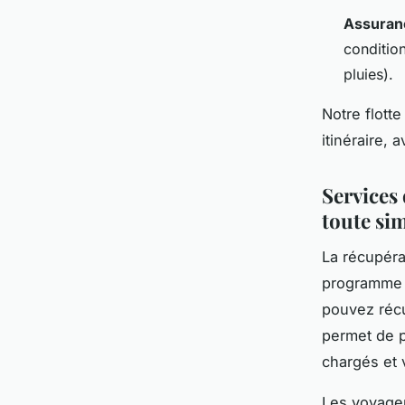
Assuran
conditio
pluies).
Notre flotte
itinéraire,
Services 
toute sim
La récupéra
programme 
pouvez récu
permet de p
chargés et
Les voyageu