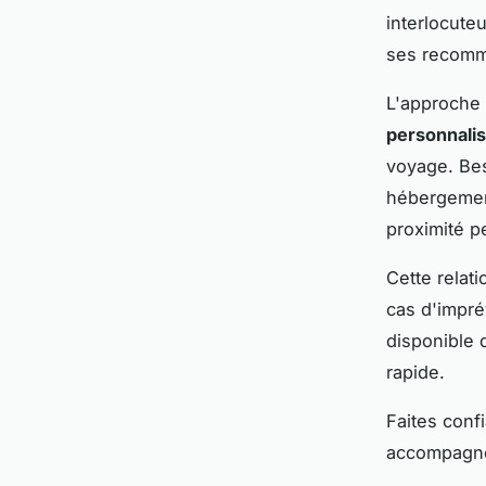
interlocute
ses recomm
L'approche 
personnali
voyage. Bes
hébergement
proximité p
Cette rela
cas d'impré
disponible 
rapide.
Faites conf
accompagne