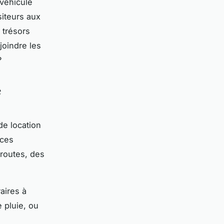
 véhicule
iteurs aux
 trésors
joindre les
?
é
de location
 ces
 routes, des
aires à
e pluie, ou