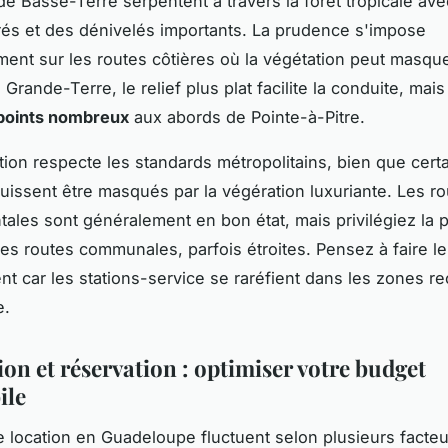
de Basse-Terre serpentent à travers la forêt tropicale av
rés et des dénivelés importants. La prudence s'impose
ement sur les routes côtières où la végétation peut masque
En Grande-Terre, le relief plus plat facilite la conduite, mais
points nombreux
aux abords de Pointe-à-Pitre.
ation respecte les standards métropolitains, bien que cert
issent être masqués par la végération luxuriante. Les ro
ales sont généralement en bon état, mais privilégiez la
tes routes communales, parfois étroites. Pensez à faire le
nt car les stations-service se raréfient dans les zones r
e.
ion et réservation : optimiser votre budget
ile
de location en Guadeloupe fluctuent selon plusieurs facte