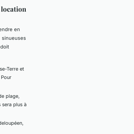
 location
rendre en
es sinueuses
doit
se-Terre et
 Pour
de plage,
 sera plus à
adeloupéen,