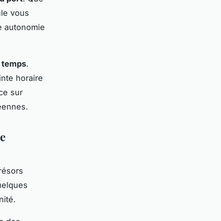
ule vous
une autonomie
e temps
.
nte horaire
ce sur
éennes.
de
résors
quelques
nité.