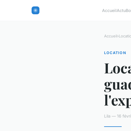
Accueil
Actu
Bo
Accueil
›
Locati
LOCATION
Loca
gua
l'ex
Lila — 16 fév