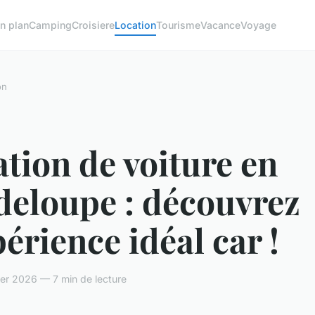
n plan
Camping
Croisiere
Location
Tourisme
Vacance
Voyage
on
tion de voiture en
deloupe : découvrez
périence idéal car !
rier 2026 — 7 min de lecture