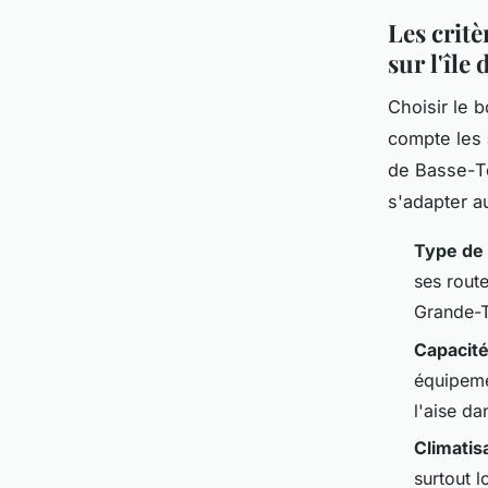
Les critè
sur l'île
Choisir le 
compte les
de Basse-Te
s'adapter au
Type de 
ses rout
Grande-T
Capacité
équipeme
l'aise d
Climatis
surtout l